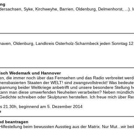
ung
rsachsen, Syke, Kirchweyhe, Barrien, Oldenburg, Delmenhorst, ...).
ven, Oldenburg, Landkreis Osterholz-Scharmbeck jeden Sonntag 12 Uh
isch Wedemark und Hannover
onen, die immer noch über das Fernsehen und das Radio verbreitet wer
ensbasierten Staaten der WELT! sind zwangsvollstreckt! Was bedeutet 
annung beider Weltkriege anbetrifft und unsere besondere Stellung heu
e kann man diese umwerfenden Neuheiten verarbeiten? Neben mündliche
 Gedichte schreiben oder Skulpturen herstellen. Ich freue mich über R
bis 21.30h, beginnend am 5. Dezember 2014
e
nd beantragen
v Hilfestellung beim bewussten Ausstieg aus der Matrix. Nur Mut...wir bei