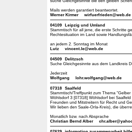
suche Gleichgesinnte die den gelben Sche
Mails werden garantiert beantwortet.
Werner Kirmer
wirfuerfrieden@web.de
04109
Leipzig und Umland
Stammtisch für all jene, die erste Schritt
Rechtesituation im Land sowie Handlungsfäh
an jedem 2. Sonntag im Monat
Lutz
vincent.le@web.de
04509
Delitzsch
Suche Gleichgesinnte aus dem Landkreis De
Jederzeit
Wolfgang
lohr.wolfgang@web.de
07318
Saalfeld
Stammtisch/Treffpunkt zum Thema "Gelber S
Wöhlsdorf 3 [07318] Wöhlsdorf bei Saalfel
Freunden und Mitstreitern für Recht und Ge
Wir lieben den Saale-Orla-Kreis), die überr
Monatlich bzw. nach Absprache
Christian Bernd Alber
chr.alber@yaho
07629
information zusammenarbeit hilf