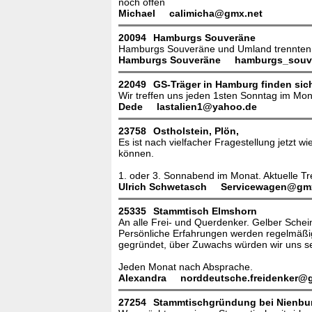
noch offen
Michael
calimicha@gmx.net
20094
Hamburgs Souveräne
Hamburgs Souveräne und Umland trennten un
Hamburgs Souveräne
hamburgs_souv
22049
GS-Träger in Hamburg finden sic
Wir treffen uns jeden 1sten Sonntag im Mon
Dede
lastalien1@yahoo.de
23758
Ostholstein, Plön,
Es ist nach vielfacher Fragestellung jetzt w
können.
1. oder 3. Sonnabend im Monat. Aktuelle T
Ulrich Schwetasch
Servicewagen@gm
25335
Stammtisch Elmshorn
An alle Frei- und Querdenker. Gelber Schei
Persönliche Erfahrungen werden regelmäßig
gegründet, über Zuwachs würden wir uns se
Jeden Monat nach Absprache.
Alexandra
norddeutsche.freidenker@
27254
Stammtischgründung bei Nienbur