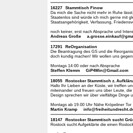
16227
Stammtisch Finow
Da mich die Sache nicht mehr in Ruhe läss
Staatenlos sind würde ich mich gerne mit 
Staatsangehörigkeit, Verfassung, Friedensve
noch keiner, erst nach Absprache und Inte
Andreas Große
a.grosse.einkauf@gma
17291
ReOrganisation
Die Beantragung des GS und die Reorganisa
doch kundig machen! Wir wollen uns gegens
Montags 14:00 oder nach Absprache
Steffen Klemm
GiP4Min@Gmail.com
18055
Rostocker Stammtisch z. Aufklär
Hallo Ihr Lieben an der Küste, wir treffen 
miteinander und freuen uns über Leute, die
Design sprechen wir über vielfältige Dinge 
Montags ab 19.00 Uhr Nähe Kröpeliner Tor (
Martin Kramp
info@freiheitundrecht.d
18147
Rostocker Stammtisch sucht Grü
Rostock sucht Aufgeklärte die einen Rostoc