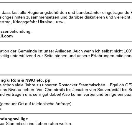
t, dass fast alle Regierungsbehörden und Landesämter eingetragende
gleichgesinnten zusammensetzen und darüber diskutieren und vielleich
rtrag, Kriegsgefahr Ukraine...usw.
ressenbekundung.
il.com
tion der Gemeinde ist unser Anliegen. Auch wenn ich selbst nicht 100
eitig unterstützend zur Seite stehen und unsere Erfahrungen miteina
ung ü Rom & NWO etc. pp.
uns schon viele Jahre zu unseren Rostocker Stammtischen... Egal ob GEZ
 das Niveau heben. Von Chemtrails bis Jesuiten von Souveränität bis S
und vertragen uns sehr gut dabei! Also komm vorbei und bringe ein paa
genauer Ort auf telefonische Anfrage)
e
ndungswillige
ker Stammtisch ins Leben rufen wollen.