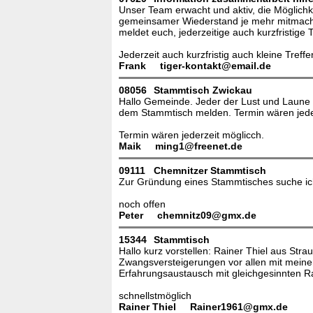
Unser Team erwacht und aktiv, die Möglichkei
gemeinsamer Wiederstand je mehr mitmachen 
meldet euch, jederzeitige auch kurzfristige
Jederzeit auch kurzfristig auch kleine Treffe
Frank
tiger-kontakt@email.de
08056
Stammtisch Zwickau
Hallo Gemeinde. Jeder der Lust und Laune u
dem Stammtisch melden. Termin wären jede
Termin wären jederzeit möglicch.
Maik
ming1@freenet.de
09111
Chemnitzer Stammtisch
Zur Gründung eines Stammtisches suche ich 
noch offen
Peter
chemnitz09@gmx.de
15344
Stammtisch
Hallo kurz vorstellen: Rainer Thiel aus Str
Zwangsversteigerungen vor allen mit meine
Erfahrungsaustausch mit gleichgesinnten Ra
schnellstmöglich
Rainer Thiel
Rainer1961@gmx.de