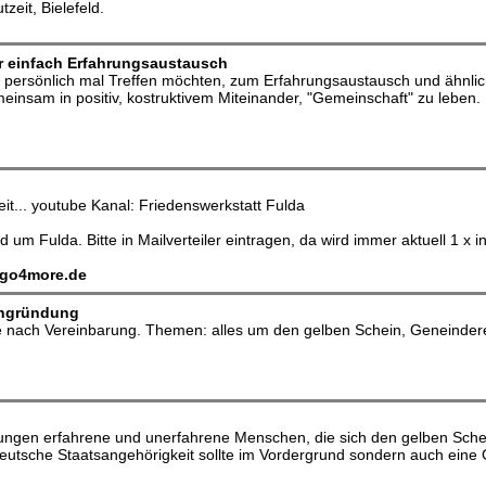
eit, Bielefeld.
 einfach Erfahrungsaustausch
rsönlich mal Treffen möchten, zum Erfahrungsaustausch und ähnliches
nsam in positiv, kostruktivem Miteinander, "Gemeinschaft" zu leben.
eit... youtube Kanal: Friedenswerkstatt Fulda
d um Fulda. Bitte in Mailverteiler eintragen, da wird immer aktuell 1 x
@go4more.de
hgründung
nach Vereinbarung. Themen: alles um den gelben Schein, Geneindereak
zungen erfahrene und unerfahrene Menschen, die sich den gelben Schei
eutsche Staatsangehörigkeit sollte im Vordergrund sondern auch eine 