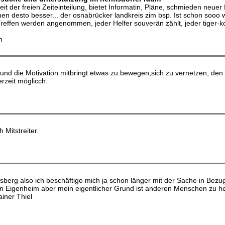
t der freien Zeiteinteilung, bietet Informatin, Pläne, schmieden neuer 
desto besser... der osnabrücker landkreis zim bsp. Ist schon sooo wei
 Treffen werden angenommen, jeder Helfer souverän zählt, jeder tiger-
n
nd die Motivation mitbringt etwas zu bewegen,sich zu vernetzen, den r
rzeit möglicch.
Mitstreiter.
ausberg also ich beschäftige mich ja schon länger mit der Sache in Bez
n Eigenheim aber mein eigentlicher Grund ist anderen Menschen zu he
iner Thiel