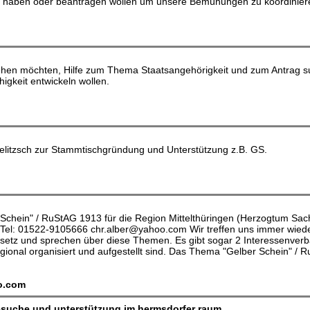
n haben oder beantragen wollen um unsere Bemühungen zu koordinier
e gehen möchten, Hilfe zum Thema Staatsangehörigkeit und zum Antrag
igkeit entwickeln wollen.
litzsch zur Stammtischgründung und Unterstützung z.B. GS.
chein" / RuStAG 1913 für die Region Mittelthüringen (Herzogtum Sach
d Tel: 01522-9105666 chr.alber@yahoo.com Wir treffen uns immer wied
setz und sprechen über diese Themen. Es gibt sogar 2 Interessenverbä
egional organisiert und aufgestellt sind. Das Thema "Gelber Schein" / R
o.com
esuche und unterstützung im hermsdorfer raum