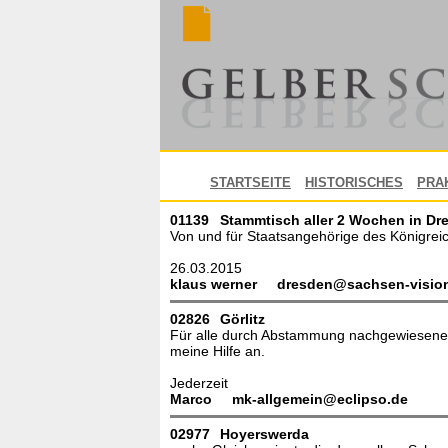
STARTSEITE
HISTORISCHES
PRA
01139
Stammtisch aller 2 Wochen in Dr
Von und für Staatsangehörige des Königreic
26.03.2015
klaus werner
dresden@sachsen-visio
02826
Görlitz
Für alle durch Abstammung nachgewiesene D
meine Hilfe an.
Jederzeit
Marco
mk-allgemein@eclipso.de
02977
Hoyerswerda