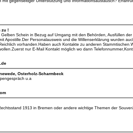
it gegenseitiger Unterstützung und Informationsaustausch? Erfahrung i
zu !
 Gelben Schein in Bezug auf Umgang mit den Behörden, Ausfüllen der 
mit Apostille.Der Personalausweis und die Willenserklärung wurden a
 Reichlich vorhanden.Haben auch Kontakte zu anderen Stammtischen.
n wollen.Zuerst nur E-Mail Kontakt möglich wo dann Telefonnummer,Kon
.de
newede, Osterholz-Scharmbeck
pengespräch u.a
com
chtsstand 1913 in Bremen oder andere wichtige Themen der Souverän