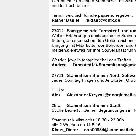
Wer möchte an einem Stammtisch mitwirken m
meldet Euch bei mir.
Termin wird sich für alle passend ergeben.
Rainer Daniel
raidan5@gmx.de
27412
Samtgemeinde Tarmstedt und um 
Wollen Erfahrungen austauschen in Sachen
Beteiligte haben schon den Gelben Schein 
Umgang mit Mitarbeiter der Behörden sind
melden,die etwas für Ihre Souveränität tu
Werden jeweils festgelegt bei den Treffen.
Andree
Tarmstedter-Stammtisch@gmx
27711
Stammtisch Bremen Nord, Schwa
Jeden Sonntag Fragen und Antworten Grup
11 Uhr
Alex
Alexander.Krzyzak@googlemail.
28...
Stammtisch Bremen-Stadt
Suche Leute für Gemeindegründungen im Re
Stammtisch Mittwochs 18:30 - 22:00h
alle 2 Wochen ab 11.5.16
Klaus_Dieter
cnb00684@kabelmail.de