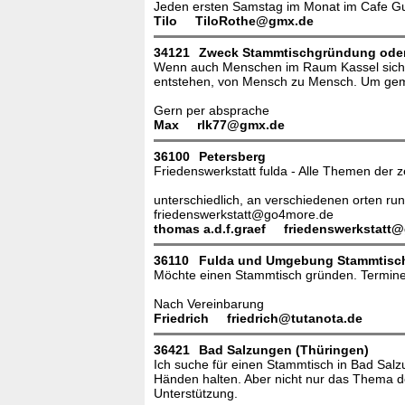
Jeden ersten Samstag im Monat im Cafe Gutz
Tilo
TiloRothe@gmx.de
34121
Zweck Stammtischgründung oder
Wenn auch Menschen im Raum Kassel sich pe
entstehen, von Mensch zu Mensch. Um gemei
Gern per absprache
Max
rlk77@gmx.de
36100
Petersberg
Friedenswerkstatt fulda - Alle Themen der z
unterschiedlich, an verschiedenen orten run
friedenswerkstatt@go4more.de
thomas a.d.f.graef
friedenswerkstatt
36110
Fulda und Umgebung Stammtisc
Möchte einen Stammtisch gründen. Termine 
Nach Vereinbarung
Friedrich
friedrich@tutanota.de
36421
Bad Salzungen (Thüringen)
Ich suche für einen Stammtisch in Bad Sal
Händen halten. Aber nicht nur das Thema d
Unterstützung.