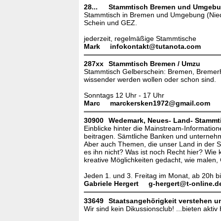
28...
Stammtisch Bremen und Umgeb
Stammtisch in Bremen und Umgebung (Niede
Schein und GEZ.
jederzeit, regelmäßige Stammtische
Mark
infokontakt@tutanota.com
287xx
Stammtisch Bremen / Umzu
Stammtisch Gelberschein: Bremen, Bremerha
wissender werden wollen oder schon sind.
Sonntags 12 Uhr - 17 Uhr
Marc
marckersken1972@gmail.com
30900
Wedemark, Neues- Land- Stammt
Einblicke hinter die Mainstream-Informati
beitragen. Sämtliche Banken und unternehm
Aber auch Themen, die unser Land in der Sp
es ihn nicht? Was ist noch Recht hier? Wi
kreative Möglichkeiten gedacht, wie malen,
Jeden 1. und 3. Freitag im Monat, ab 20h 
Gabriele Hergert
g-hergert@t-online.d
33649
Staatsangehörigkeit verstehen u
Wir sind kein Dikussionsclub! ...bieten akti