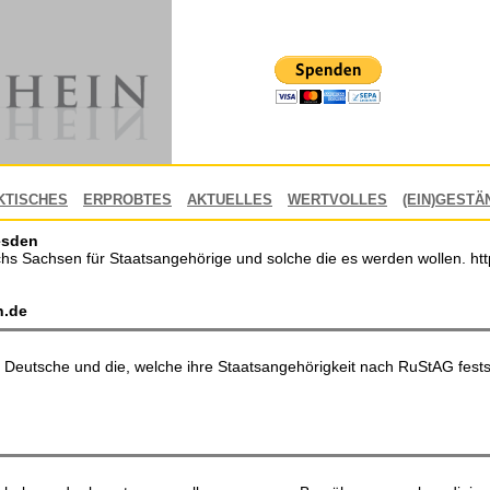
KTISCHES
ERPROBTES
AKTUELLES
WERTVOLLES
(EIN)GESTÄ
esden
hs Sachsen für Staatsangehörige und solche die es werden wollen. http:
n.de
eutsche und die, welche ihre Staatsangehörigkeit nach RuStAG festst